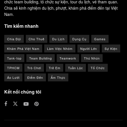
chức team building, tổ chức sự kiện, tour du lịch, vé tham quan.
Chia sẻ kinh nghiệm du lịch, phượt, khám phá điểm đến tại Việt
Nam.
Tìm kiếm nhanh
Chia Đội
Cho Thuê
Du Lịch
Dụng Cụ
Games
Khám Phá Việt Nam
Làm Việc Nhóm
Người Lớn
Sự Kiện
Tank-top
Team Building
Teamwork
Thú Nhún
TPHCM
Trò Chơi
Trẻ Em
Tuần Lộc
Tổ Chức
Áo Lưới
Điểm Đến
Ẩm Thực
Kết nối chúng tôi