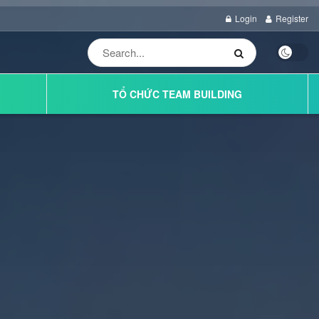
Login
Register
TỔ CHỨC TEAM BUILDING