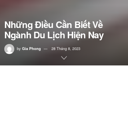
Những Điều Cần Biết Về
Ngành Du Lịch Hiện Nay
by
Gia Phong
28 Tháng 8, 2023
Home
Du Lịch Khám Phá
582
SHARES
Ngành Du lịch là một trong những ngành ‘’hot’’ và thu hút
sự quan tâm lớn của nhiều thí sinh. Vậy theo đuổi đam mê
du lịch bạn cần biết những gì? Yêu cầu của ngành du lịch
có khó không? Bài viết sau đây sẽ tổng hợp những điều